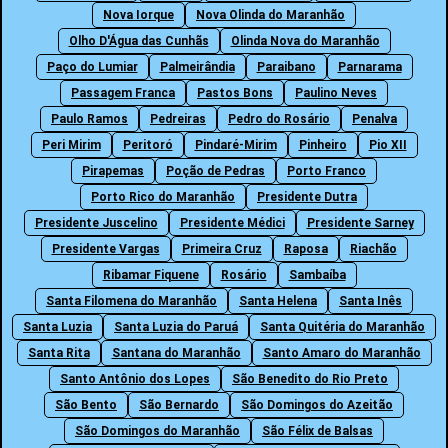
Nova Iorque
Nova Olinda do Maranhão
Olho D'Água das Cunhãs
Olinda Nova do Maranhão
Paço do Lumiar
Palmeirândia
Paraibano
Parnarama
Passagem Franca
Pastos Bons
Paulino Neves
Paulo Ramos
Pedreiras
Pedro do Rosário
Penalva
Peri Mirim
Peritoró
Pindaré-Mirim
Pinheiro
Pio XII
Pirapemas
Poção de Pedras
Porto Franco
Porto Rico do Maranhão
Presidente Dutra
Presidente Juscelino
Presidente Médici
Presidente Sarney
Presidente Vargas
Primeira Cruz
Raposa
Riachão
Ribamar Fiquene
Rosário
Sambaíba
Santa Filomena do Maranhão
Santa Helena
Santa Inês
Santa Luzia
Santa Luzia do Paruá
Santa Quitéria do Maranhão
Santa Rita
Santana do Maranhão
Santo Amaro do Maranhão
Santo Antônio dos Lopes
São Benedito do Rio Preto
São Bento
São Bernardo
São Domingos do Azeitão
São Domingos do Maranhão
São Félix de Balsas