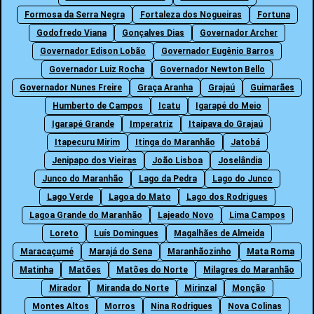
Formosa da Serra Negra
Fortaleza dos Nogueiras
Fortuna
Godofredo Viana
Gonçalves Dias
Governador Archer
Governador Edison Lobão
Governador Eugênio Barros
Governador Luiz Rocha
Governador Newton Bello
Governador Nunes Freire
Graça Aranha
Grajaú
Guimarães
Humberto de Campos
Icatu
Igarapé do Meio
Igarapé Grande
Imperatriz
Itaipava do Grajaú
Itapecuru Mirim
Itinga do Maranhão
Jatobá
Jenipapo dos Vieiras
João Lisboa
Joselândia
Junco do Maranhão
Lago da Pedra
Lago do Junco
Lago Verde
Lagoa do Mato
Lago dos Rodrigues
Lagoa Grande do Maranhão
Lajeado Novo
Lima Campos
Loreto
Luís Domingues
Magalhães de Almeida
Maracaçumé
Marajá do Sena
Maranhãozinho
Mata Roma
Matinha
Matões
Matões do Norte
Milagres do Maranhão
Mirador
Miranda do Norte
Mirinzal
Monção
Montes Altos
Morros
Nina Rodrigues
Nova Colinas