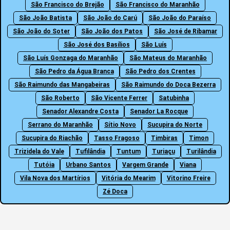
São Francisco do Brejão
São Francisco do Maranhão
São João Batista
São João do Carú
São João do Paraíso
São João do Soter
São João dos Patos
São José de Ribamar
São José dos Basílios
São Luís
São Luís Gonzaga do Maranhão
São Mateus do Maranhão
São Pedro da Água Branca
São Pedro dos Crentes
São Raimundo das Mangabeiras
São Raimundo do Doca Bezerra
São Roberto
São Vicente Ferrer
Satubinha
Senador Alexandre Costa
Senador La Rocque
Serrano do Maranhão
Sítio Novo
Sucupira do Norte
Sucupira do Riachão
Tasso Fragoso
Timbiras
Timon
Trizidela do Vale
Tufilândia
Tuntum
Turiaçu
Turilândia
Tutóia
Urbano Santos
Vargem Grande
Viana
Vila Nova dos Martírios
Vitória do Mearim
Vitorino Freire
Zé Doca