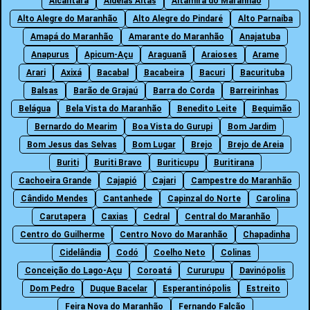
Alcântara
Aldeias Altas
Altamira do Maranhão
Alto Alegre do Maranhão
Alto Alegre do Pindaré
Alto Parnaíba
Amapá do Maranhão
Amarante do Maranhão
Anajatuba
Anapurus
Apicum-Açu
Araguanã
Araioses
Arame
Arari
Axixá
Bacabal
Bacabeira
Bacuri
Bacurituba
Balsas
Barão de Grajaú
Barra do Corda
Barreirinhas
Belágua
Bela Vista do Maranhão
Benedito Leite
Bequimão
Bernardo do Mearim
Boa Vista do Gurupi
Bom Jardim
Bom Jesus das Selvas
Bom Lugar
Brejo
Brejo de Areia
Buriti
Buriti Bravo
Buriticupu
Buritirana
Cachoeira Grande
Cajapió
Cajari
Campestre do Maranhão
Cândido Mendes
Cantanhede
Capinzal do Norte
Carolina
Carutapera
Caxias
Cedral
Central do Maranhão
Centro do Guilherme
Centro Novo do Maranhão
Chapadinha
Cidelândia
Codó
Coelho Neto
Colinas
Conceição do Lago-Açu
Coroatá
Cururupu
Davinópolis
Dom Pedro
Duque Bacelar
Esperantinópolis
Estreito
Feira Nova do Maranhão
Fernando Falcão