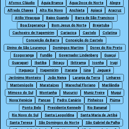
Afonso Cláudio
Águia Branca
Água Doce do Norte
Alegre
Alfredo Chaves
Alto Rio Novo
Anchieta
Apiacá
Aracruz
Atilio Vivacqua
Baixo Guandu
Barra de São Francisco
Boa Esperança
Bom Jesus do Norte
Brejetuba
Cachoeiro de Itapemirim
Cariacica
Castelo
Colatina
Conceição da Barra
Conceição do Castelo
Divino de São Lourenço
Domingos Martins
Dores do Rio Preto
Ecoporanga
Fundão
Governador Lindenberg
Guaçuí
Guarapari
Ibatiba
Ibiraçu
Ibitirama
Iconha
Irupi
Itaguaçu
Itapemirim
Itarana
Iúna
Jaguaré
Jerônimo Monteiro
João Neiva
Laranja da Terra
Linhares
Mantenópolis
Marataízes
Marechal Floriano
Marilândia
Mimoso do Sul
Montanha
Mucurici
Muniz Freire
Muqui
Nova Venécia
Pancas
Pedro Canário
Pinheiros
Piúma
Ponto Belo
Presidente Kennedy
Rio Bananal
Rio Novo do Sul
Santa Leopoldina
Santa Maria de Jetibá
Santa Teresa
São Domingos do Norte
São Gabriel da Palha